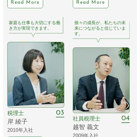
Read More
Read More
家庭も仕事も大切にする
働
個々の成長が、私たちの未
き方が実現できます。
来につながると信じていま
す。
03
税理士
04
社員税理士
岸 綾子
越智 義文
2010年入社
2009年入社