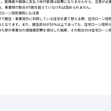
し、配偶者や親族に支払う地代家賃は経費になりませんから、注意が必
合、事業用の割合が5割を超えていなければ認められません。
宅ローン控除適用にも注意
家で居住・事業両方に利用している住宅を建て替える際、住宅ローン控除
合となります。また、居住部分が50％以上であっても、住宅ローン控除
持ち家の事業分の減価償却費を按分した結果、その割合分は住宅ローン