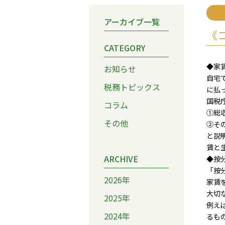
アーカイブ一覧
《
CATEGORY
◆家
お知らせ
自宅
税務トピックス
に払
国税
コラム
①総
その他
②そ
と説
賃と
ARCHIVE
◆按
「按
2026年
家賃
大切
2025年
例え
2024年
るも