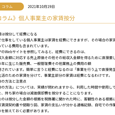
コラム
2021年10月19日
コラム》個人事業主の家賃按分
賃は按分して経費になる
で仕事をしている個人事業主は家賃を経費にできますが、その場合の家
っている費用も含まれています。
庁のWebサイトを参照してみると、経費にできるのは、
収入金額に対応する売上原価その他その総収入金額を得るために直接要
の年に生じた販売費、一般管理費その他業務上の費用の額
明されています。簡単に言うと経費になるのは「事業を行う上で直接発
生活のための家賃を分けて、事業主部分の家賃は経費となるわけです。
分の方法と注意点
分の方法」については、実績が問われますから、利用した時間や使用し
を、持ち家の場合は減価償却費を按分することになります。
なのは按分した金額の根拠を税務署に聞かれた時に、客観性のある根拠
ば賃貸契約書や間取り図、家賃の支払いが分かる通帳記録、自宅での作
のを揃えておく必要があります。