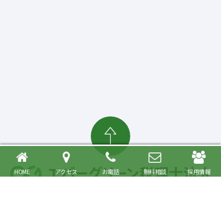
HOME
アクセス
お電話
無料相談
採用情報
確定申告・相続税対策、起業・経営支援まで
大森駅より徒歩6分 品川区・大田区で税理士をお探しの方へ
〒140-0013 東京都品川区南大井6丁目26番1号 大森ベルポートA館9階