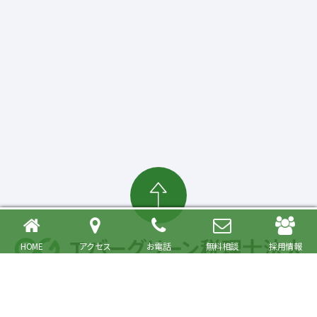
HOME
アクセス
お電話
無料相談
採用情報
確定申告・相続税対策、起業・経営支援まで
大森駅より徒歩6分 品川区・大田区で税理士をお探しの方へ
〒140-0013 東京都品川区南大井6丁目26番1号 大森ベルポートA館9階