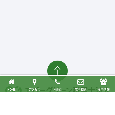
HOME
アクセス
お電話
無料相談
採用情報
確定申告・相続税対策、起業・経営支援まで
大森駅より徒歩6分 品川区・大田区で税理士をお探しの方へ
〒140-0013 東京都品川区南大井6丁目26番1号 大森ベルポートA館9階