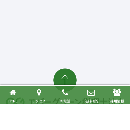
HOME
アクセス
お電話
無料相談
採用情報
確定申告・相続税対策、起業・経営支援まで
大森駅より徒歩6分 品川区・大田区で税理士をお探しの方へ
〒140-0013 東京都品川区南大井6丁目26番1号 大森ベルポートA館9階