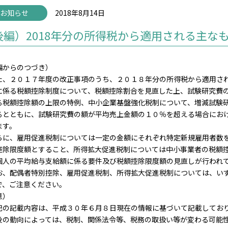
お知らせ
2018年8月14日
後編）2018年分の所得税から適用される主な
編からのつづき）
、２０１７年度の改正事項のうち、２０１８年分の所得税から適用され
に係る税額控除制度について、税額控除割合を見直した上、試験研究費
る税額控除額の上限の特例、中小企業基盤強化税制について、増減試験
るとともに、試験研究費の額が平均売上金額の１０％を超える場合にお
ます。
に、雇用促進税制については一定の金額にそれぞれ特定新規雇用者数を
控除限度額とすること、所得拡大促進税制については中小事業者の税額
個人の平均給与支給額に係る要件及び税額控除限度額の見直しが行われ
、配偶者特別控除、雇用促進税制、所得拡大促進税制については、いず
で、ご注意ください。
意）
の記載内容は、平成３０年６月８日現在の情報に基づいて記載してお
の動向によっては、税制、関係法令等、税務の取扱い等が変わる可能性