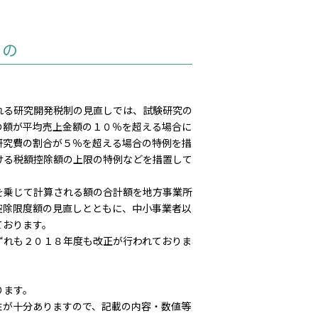
もの
る研究開発税制の見直しでは、試験研究の
の額が平均売上金額の１０％を超える場合に
研究費の割合が５％を超える場合の特例を措
ける税額控除額の上限の特例などを措置して
乗じて計算される額の合計額を地方事業所
控除限度額の見直しとともに、中小事業者以
ております。
れも２０１８年度も改正が行われておりま
ります。
が十分ありますので、記載の内容・数値等