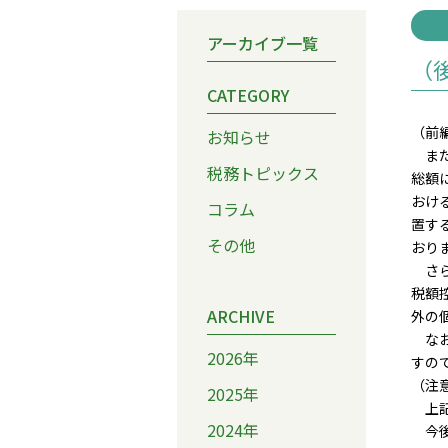
アーカイブ一覧
（
CATEGORY
（前
お知らせ
また
税務トピックス
総額
おけ
コラム
置す
その他
おり
さら
税額
ARCHIVE
外の
なお
2026年
すの
（注
2025年
上記
2024年
今後