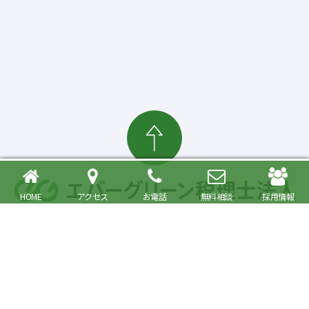
HOME
アクセス
お電話
無料相談
採用情報
確定申告・相続税対策、起業・経営支援まで
大森駅より徒歩6分 品川区・大田区で税理士をお探しの方へ
〒140-0013 東京都品川区南大井6丁目26番1号 大森ベルポートA館9階
JR京浜東北・根岸線快速「大森駅」北口より徒歩6分／京浜急行線「大森海
岸駅」より徒歩6分