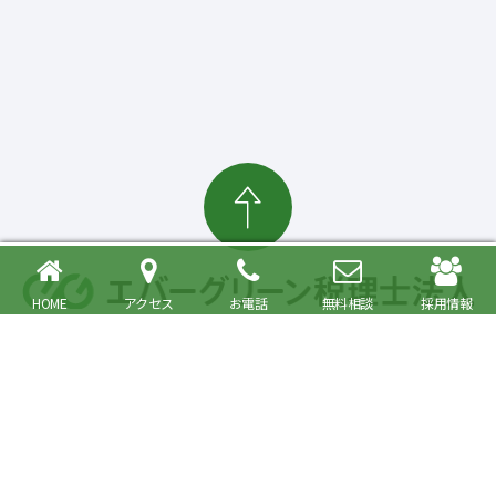
HOME
アクセス
お電話
無料相談
採用情報
確定申告・相続税対策、起業・経営支援まで
大森駅より徒歩6分 品川区・大田区で税理士をお探しの方へ
〒140-0013 東京都品川区南大井6丁目26番1号 大森ベルポートA館9階
JR京浜東北・根岸線快速「大森駅」北口より徒歩6分／京浜急行線「大森海
岸駅」より徒歩6分