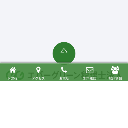
HOME
アクセス
お電話
無料相談
採用情報
確定申告・相続税対策、起業・経営支援まで
大森駅より徒歩6分 品川区・大田区で税理士をお探しの方へ
〒140-0013 東京都品川区南大井6丁目26番1号 大森ベルポートA館9階
JR京浜東北・根岸線快速「大森駅」北口より徒歩6分／京浜急行線「大森海
岸駅」より徒歩6分