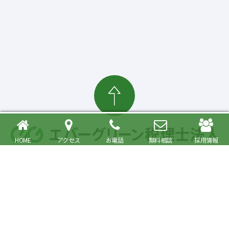
HOME
アクセス
お電話
無料相談
採用情報
確定申告・相続税対策、起業・経営支援まで
大森駅より徒歩6分 品川区・大田区で税理士をお探しの方へ
〒140-0013 東京都品川区南大井6丁目26番1号 大森ベルポートA館9階
JR京浜東北・根岸線快速「大森駅」北口より徒歩6分／京浜急行線「大森海
岸駅」より徒歩6分