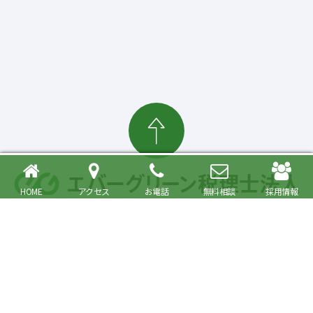
HOME
アクセス
お電話
無料相談
採用情報
確定申告・相続税対策、起業・経営支援まで
大森駅より徒歩6分 品川区・大田区で税理士をお探しの方へ
〒140-0013 東京都品川区南大井6丁目26番1号 大森ベルポートA館9階
JR京浜東北・根岸線快速「大森駅」北口より徒歩6分／京浜急行線「大森海
岸駅」より徒歩6分