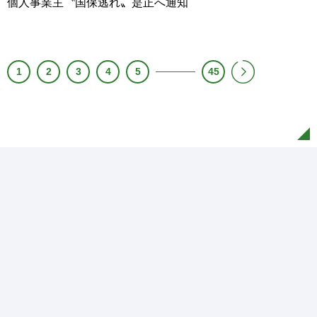
個人事業主〝国保逃れ〟是正へ通知
1
2
3
4
5
45