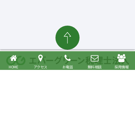
HOME
アクセス
お電話
無料相談
採用情報
確定申告・相続税対策、起業・経営支援まで
大森駅より徒歩6分 品川区・大田区で税理士をお探しの方へ
〒140-0013 東京都品川区南大井6丁目26番1号 大森ベルポートA館9階
JR京浜東北・根岸線快速「大森駅」北口より徒歩6分／京浜急行線「大森海
岸駅」より徒歩6分
プライバシーポリシー
事務所紹介
Copyright© Evergreen Tax Accountant Corporation All Rights Reserved.