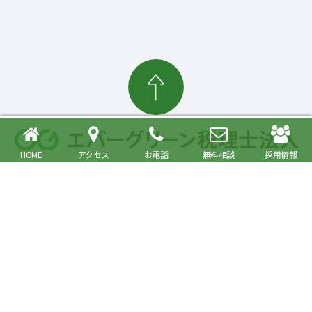
HOME
アクセス
お電話
無料相談
採用情報
確定申告・相続税対策、起業・経営支援まで
大森駅より徒歩6分 品川区・大田区で税理士をお探しの方へ
〒140-0013 東京都品川区南大井6丁目26番1号 大森ベルポートA館9階
JR京浜東北・根岸線快速「大森駅」北口より徒歩6分／京浜急行線「大森海
岸駅」より徒歩6分
プライバシーポリシー
事務所紹介
Copyright© Evergreen Tax Accountant Corporation All Rights Reserved.