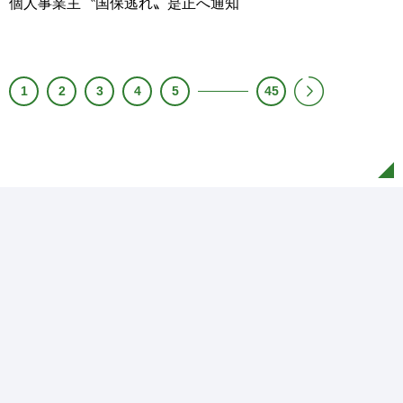
個人事業主〝国保逃れ〟是正へ通知
1
2
3
4
5
45