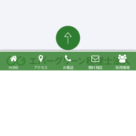
HOME
アクセス
お電話
無料相談
採用情報
確定申告・相続税対策、起業・経営支援まで
大森駅より徒歩6分 品川区・大田区で税理士をお探しの方へ
〒140-0013 東京都品川区南大井6丁目26番1号 大森ベルポートA館9階
JR京浜東北・根岸線快速「大森駅」北口より徒歩6分／京浜急行線「大森海
岸駅」より徒歩6分
プライバシーポリシー
事務所紹介
Copyright© Evergreen Tax Accountant Corporation All Rights Reserved.