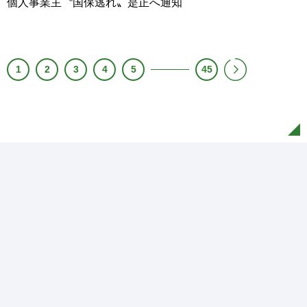
個人事業主〝国保逃れ〟是正へ通知
1
2
3
4
5
45