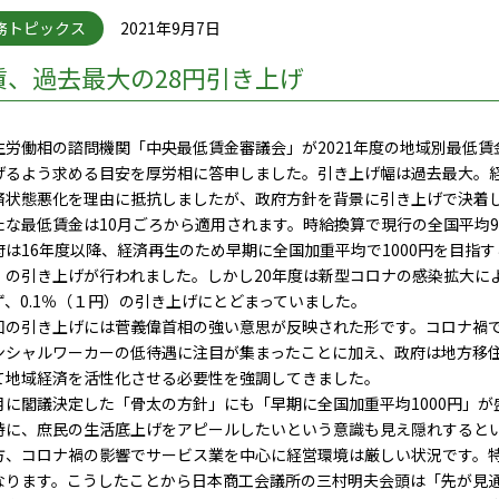
務トピックス
2021年9月7日
賃、過去最大の28円引き上げ
労働相の諮問機関「中央最低賃金審議会」が2021年度の地域別最低賃
げるよう求める目安を厚労相に答申しました。引き上げ幅は過去最大。
済状態悪化を理由に抵抗しましたが、政府方針を背景に引き上げで決着
な最低賃金は10月ごろから適用されます。時給換算で現行の全国平均90
は16年度以降、経済再生のため早期に全国加重平均で1000円を目指す
）の引き上げが行われました。しかし20年度は新型コロナの感染拡大に
ず、0.1％（１円）の引き上げにとどまっていました。
の引き上げには菅義偉首相の強い意思が反映された形です。コロナ禍で
ンシャルワーカーの低待遇に注目が集まったことに加え、政府は地方移
て地域経済を活性化させる必要性を強調してきました。
に閣議決定した「骨太の方針」にも「早期に全国加重平均1000円」が
特に、庶民の生活底上げをアピールしたいという意識も見え隠れすると
、コロナ禍の影響でサービス業を中心に経営環境は厳しい状況です。特
なります。こうしたことから日本商工会議所の三村明夫会頭は「先が見