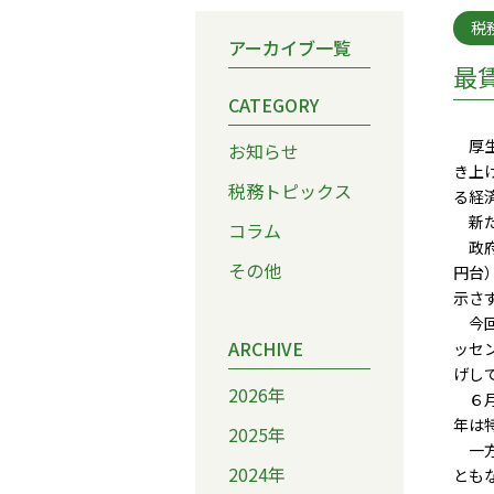
税
アーカイブ一覧
最
CATEGORY
厚生
お知らせ
き上
税務トピックス
る経
新た
コラム
政府
その他
円台
示さ
今回
ARCHIVE
ッセ
げし
2026年
６月
年は
2025年
一方
2024年
とも