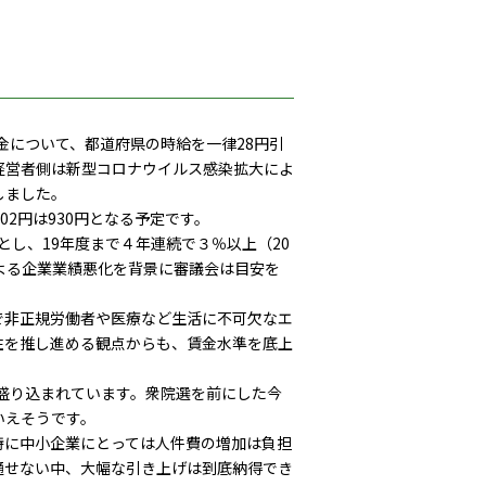
金について、都道府県の時給を一律28円引
経営者側は新型コロナウイルス感染拡大によ
しました。
2円は930円となる予定です。
とし、19年度まで４年連続で３％以上（20
よる企業業績悪化を背景に審議会は目安を
非正規労働者や医療など生活に不可欠なエ
住を推し進める観点からも、賃金水準を底上
盛り込まれています。衆院選を前にした今
いえそうです。
に中小企業にとっては人件費の増加は負担
通せない中、大幅な引き上げは到底納得でき