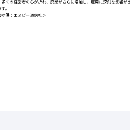
。多くの経営者の心が折れ、廃業がさらに増加し、雇用に深刻な影響が
ます。
報提供：エヌピー通信社＞