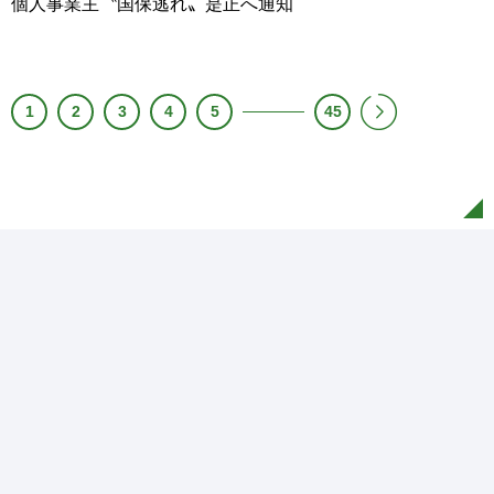
個人事業主〝国保逃れ〟是正へ通知
1
2
3
4
5
45