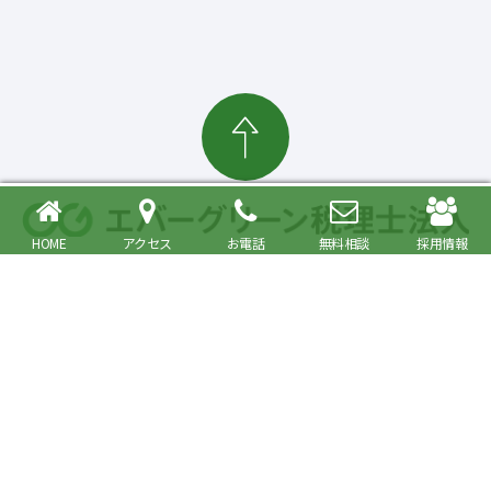
HOME
アクセス
お電話
無料相談
採用情報
確定申告・相続税対策、起業・経営支援まで
大森駅より徒歩6分 品川区・大田区で税理士をお探しの方へ
〒140-0013 東京都品川区南大井6丁目26番1号 大森ベルポートA館9階
JR京浜東北・根岸線快速「大森駅」北口より徒歩6分／京浜急行線「大森海
岸駅」より徒歩6分
プライバシーポリシー
事務所紹介
Copyright© Evergreen Tax Accountant Corporation All Rights Reserved.