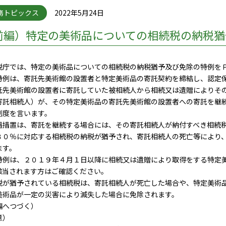
務トピックス
2022年5月24日
前編）特定の美術品についての相続税の納税猶
庁では、特定の美術品についての相続税の納税猶予及び免除の特例を
例は、寄託先美術館の設置者と特定美術品の寄託契約を締結し、認定保
託先美術館の設置者に寄託していた被相続人から相続又は遺贈によりそ
寄託相続人）が、その特定美術品の寄託先美術館の設置者への寄託を継
制度を言います。
措置は、寄託を継続する場合には、その寄託相続人が納付すべき相続税
８０％に対応する相続税の納税が猶予され、寄託相続人の死亡等により
ます。
例は、２０１９年４月１日以降に相続又は遺贈により取得をする特定美
該当されます方はご確認ください。
が猶予されている相続税は、寄託相続人が死亡した場合や、特定美術品
美術品が一定の災害により滅失した場合に免除されます。
編へつづく）
意）