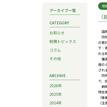
税
アーカイブ一覧
（
CATEGORY
国税
お知らせ
同特
税務トピックス
の寄
下：
コラム
れる
その他
優遇
格の
され
ARCHIVE
同特
で、
2026年
納税
特定
2025年
（後
2024年
（注