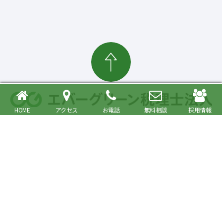
HOME
アクセス
お電話
無料相談
採用情報
確定申告・相続税対策、起業・経営支援まで
大森駅より徒歩6分 品川区・大田区で税理士をお探しの方へ
〒140-0013 東京都品川区南大井6丁目26番1号 大森ベルポートA館9階
JR京浜東北・根岸線快速「大森駅」北口より徒歩6分／京浜急行線「大森海
岸駅」より徒歩6分
プライバシーポリシー
事務所紹介
Copyright© Evergreen Tax Accountant Corporation All Rights Reserved.