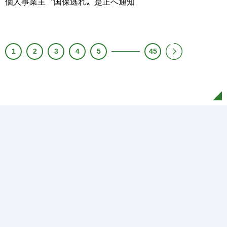
個人事業主〝国保逃れ〟是正へ通知
1
2
3
4
5
45