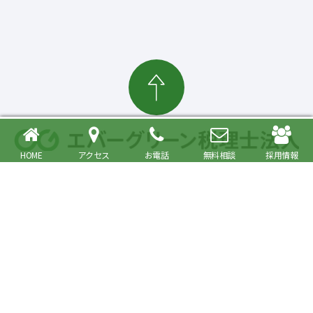
HOME
アクセス
お電話
無料相談
採用情報
確定申告・相続税対策、起業・経営支援まで
大森駅より徒歩6分 品川区・大田区で税理士をお探しの方へ
〒140-0013 東京都品川区南大井6丁目26番1号 大森ベルポートA館9階
JR京浜東北・根岸線快速「大森駅」北口より徒歩6分／京浜急行線「大森海
岸駅」より徒歩6分
プライバシーポリシー
事務所紹介
Copyright© Evergreen Tax Accountant Corporation All Rights Reserved.