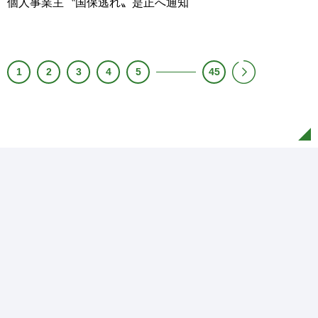
個人事業主〝国保逃れ〟是正へ通知
1
2
3
4
5
45