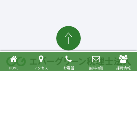
HOME
アクセス
お電話
無料相談
採用情報
確定申告・相続税対策、起業・経営支援まで
大森駅より徒歩6分 品川区・大田区で税理士をお探しの方へ
〒140-0013 東京都品川区南大井6丁目26番1号 大森ベルポートA館9階
JR京浜東北・根岸線快速「大森駅」北口より徒歩6分／京浜急行線「大森海
岸駅」より徒歩6分
プライバシーポリシー
事務所紹介
Copyright© Evergreen Tax Accountant Corporation All Rights Reserved.