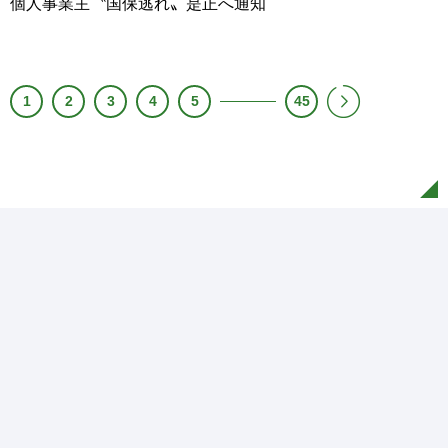
個人事業主〝国保逃れ〟是正へ通知
1
2
3
4
5
45