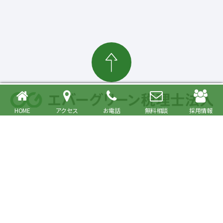
HOME
アクセス
お電話
無料相談
採用情報
確定申告・相続税対策、起業・経営支援まで
大森駅より徒歩6分 品川区・大田区で税理士をお探しの方へ
〒140-0013 東京都品川区南大井6丁目26番1号 大森ベルポートA館9階
JR京浜東北・根岸線快速「大森駅」北口より徒歩6分／京浜急行線「大森海
岸駅」より徒歩6分
プライバシーポリシー
事務所紹介
Copyright© Evergreen Tax Accountant Corporation All Rights Reserved.