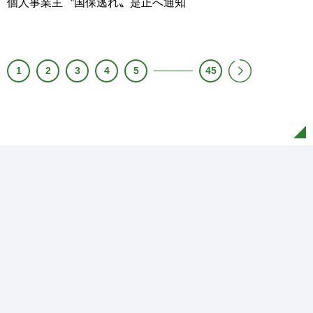
個人事業主〝国保逃れ〟是正へ通知
1
2
3
4
5
45