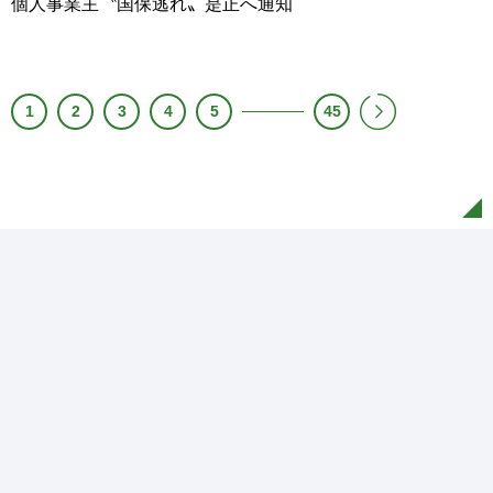
個人事業主〝国保逃れ〟是正へ通知
1
2
3
4
5
45