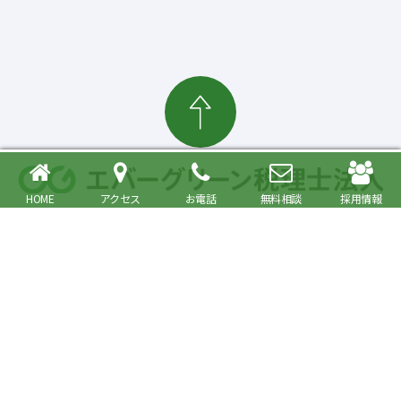
HOME
アクセス
お電話
無料相談
採用情報
確定申告・相続税対策、起業・経営支援まで
大森駅より徒歩6分 品川区・大田区で税理士をお探しの方へ
〒140-0013 東京都品川区南大井6丁目26番1号 大森ベルポートA館9階
JR京浜東北・根岸線快速「大森駅」北口より徒歩6分／京浜急行線「大森海
岸駅」より徒歩6分
プライバシーポリシー
事務所紹介
Copyright© Evergreen Tax Accountant Corporation All Rights Reserved.