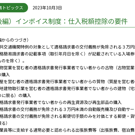
務トピックス
2023年10月3日
後編）インボイス制度：仕入税額控除の要件
編からのつづき）
) 公共交通機関特例の対象として適格請求書の交付義務が免除される３万
) 適格簡易請求書の記載事項（取引年月日を除く）が記載されている入場券
ものを除く）。
) 古物営業を営む者の適格請求書発行事業者でない者からの古物（古物営
の購入
) 質屋を営む者の適格請求書発行事業者でない者からの質物（質屋を営む
) 宅地建物取引業を営む者の適格請求書発行事業者でない者からの建物（
のに限る）の購入
) 適格請求書発行事業者でない者からの再生資源及び再生部品の購入
) 適格請求書の交付義務が免除される３万円未満の自動販売機及び自動サ
) 適格請求書の交付義務が免除される郵便切手類のみを対価とする郵便・
限る）
) 従業員等に支給する通常必要と認められる出張旅費等（出張旅費、宿泊