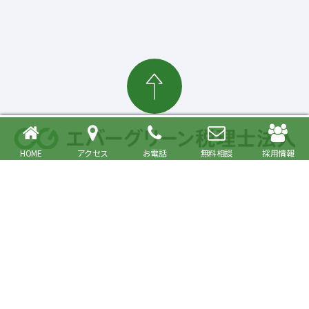
HOME
アクセス
お電話
無料相談
採用情報
確定申告・相続税対策、起業・経営支援まで
大森駅より徒歩6分 品川区・大田区で税理士をお探しの方へ
〒140-0013 東京都品川区南大井6丁目26番1号 大森ベルポートA館9階
JR京浜東北・根岸線快速「大森駅」北口より徒歩6分／京浜急行線「大森海
岸駅」より徒歩6分
プライバシーポリシー
事務所紹介
Copyright© Evergreen Tax Accountant Corporation All Rights Reserved.