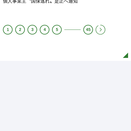
個人事業主〝国保逃れ〟是正へ通知
1
2
3
4
5
45