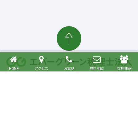
HOME
アクセス
お電話
無料相談
採用情報
確定申告・相続税対策、起業・経営支援まで
大森駅より徒歩6分 品川区・大田区で税理士をお探しの方へ
〒140-0013 東京都品川区南大井6丁目26番1号 大森ベルポートA館9階
JR京浜東北・根岸線快速「大森駅」北口より徒歩6分／京浜急行線「大森海
岸駅」より徒歩6分
プライバシーポリシー
事務所紹介
Copyright© Evergreen Tax Accountant Corporation All Rights Reserved.