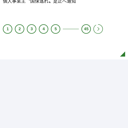
個人事業主〝国保逃れ〟是正へ通知
1
2
3
4
5
45