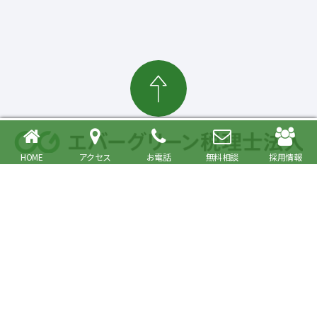
HOME
アクセス
お電話
無料相談
採用情報
確定申告・相続税対策、起業・経営支援まで
大森駅より徒歩6分 品川区・大田区で税理士をお探しの方へ
〒140-0013 東京都品川区南大井6丁目26番1号 大森ベルポートA館9階
JR京浜東北・根岸線快速「大森駅」北口より徒歩6分／京浜急行線「大森海
岸駅」より徒歩6分
プライバシーポリシー
事務所紹介
Copyright© Evergreen Tax Accountant Corporation All Rights Reserved.