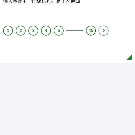
個人事業主〝国保逃れ〟是正へ通知
1
2
3
4
5
45