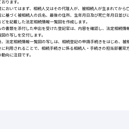
ております。
度においてはまず、相続人又はその代理人が、被相続人が生まれてから
載に基づく被相続人の氏名、最後の住所、生年月日及び死亡年月日並び
などを記載した法定相続情報一覧図を作成します。
らの書類を添付した申出を受けた登記官は、内容を確認し、法定相続情
覧図の写しを交付します。
後、法定相続情報一覧図の写しは、相続登記の申請手続きをはじめ、被
きに利用されることで、相続手続きに係る相続人・手続きの担当部署双
の動向に注目です。