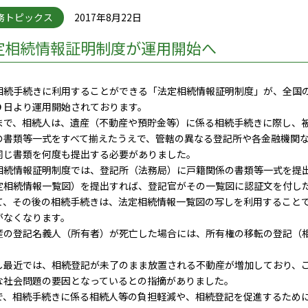
務トピックス
2017年8月22日
定相続情報証明制度が運用開始へ
相続手続きに利用することができる「法定相続情報証明制度」が、全国
９日より運用開始されております。
まで、相続人は、遺産（不動産や預貯金等）に係る相続手続きに際し、
の書類等一式をすべて揃えたうえで、管轄の異なる登記所や各金融機関
同じ書類を何度も提出する必要がありました。
相続情報証明制度では、登記所（法務局）に戸籍関係の書類等一式を提
定相続情報一覧図）を提出すれば、登記官がその一覧図に認証文を付し
て、その後の相続手続きは、法定相続情報一覧図の写しを利用すること
がなくなります。
産の登記名義人（所有者）が死亡した場合には、所有権の移転の登記（
し最近では、相続登記が未了のまま放置される不動産が増加しており、
な社会問題の要因となっているとの指摘がありました。
で、相続手続きに係る相続人等の負担軽減や、相続登記を促進するため