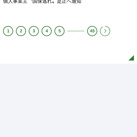
個人事業主〝国保逃れ〟是正へ通知
1
2
3
4
5
45