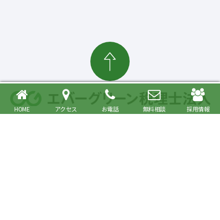
HOME
アクセス
お電話
無料相談
採用情報
確定申告・相続税対策、起業・経営支援まで
大森駅より徒歩6分 品川区・大田区で税理士をお探しの方へ
〒140-0013 東京都品川区南大井6丁目26番1号 大森ベルポートA館9階
JR京浜東北・根岸線快速「大森駅」北口より徒歩6分／京浜急行線「大森海
岸駅」より徒歩6分
プライバシーポリシー
事務所紹介
Copyright© Evergreen Tax Accountant Corporation All Rights Reserved.