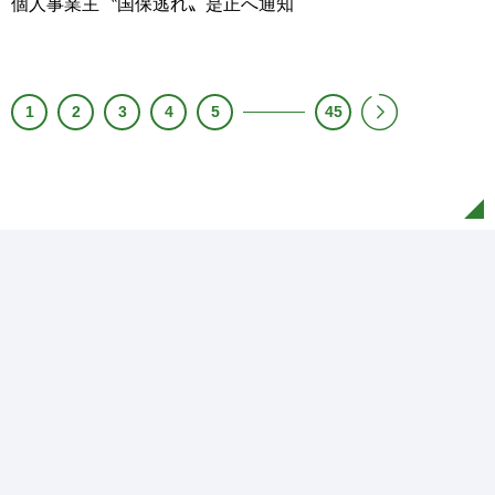
個人事業主〝国保逃れ〟是正へ通知
1
2
3
4
5
45