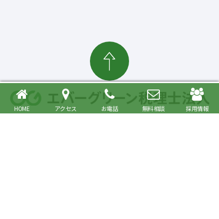
HOME
アクセス
お電話
無料相談
採用情報
確定申告・相続税対策、起業・経営支援まで
大森駅より徒歩6分 品川区・大田区で税理士をお探しの方へ
〒140-0013 東京都品川区南大井6丁目26番1号 大森ベルポートA館9階
JR京浜東北・根岸線快速「大森駅」北口より徒歩6分／京浜急行線「大森海
岸駅」より徒歩6分
プライバシーポリシー
事務所紹介
Copyright© Evergreen Tax Accountant Corporation All Rights Reserved.