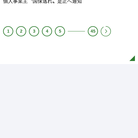
個人事業主〝国保逃れ〟是正へ通知
1
2
3
4
5
45