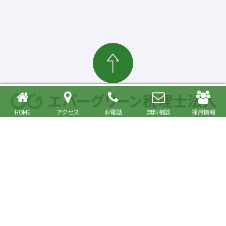
HOME
アクセス
お電話
無料相談
採用情報
確定申告・相続税対策、起業・経営支援まで
大森駅より徒歩6分 品川区・大田区で税理士をお探しの方へ
〒140-0013 東京都品川区南大井6丁目26番1号 大森ベルポートA館9階
JR京浜東北・根岸線快速「大森駅」北口より徒歩6分／京浜急行線「大森海
岸駅」より徒歩6分
プライバシーポリシー
事務所紹介
Copyright© Evergreen Tax Accountant Corporation All Rights Reserved.