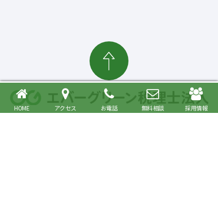
HOME
アクセス
お電話
無料相談
採用情報
確定申告・相続税対策、起業・経営支援まで
大森駅より徒歩6分 品川区・大田区で税理士をお探しの方へ
〒140-0013 東京都品川区南大井6丁目26番1号 大森ベルポートA館9階
JR京浜東北・根岸線快速「大森駅」北口より徒歩6分／京浜急行線「大森海
岸駅」より徒歩6分
プライバシーポリシー
事務所紹介
Copyright© Evergreen Tax Accountant Corporation All Rights Reserved.