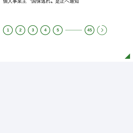
個人事業主〝国保逃れ〟是正へ通知
1
2
3
4
5
45