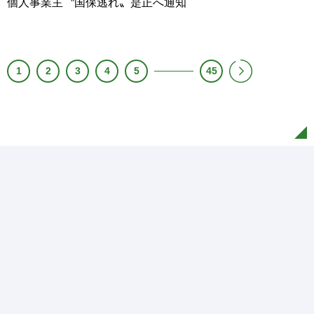
個人事業主〝国保逃れ〟是正へ通知
1
2
3
4
5
45