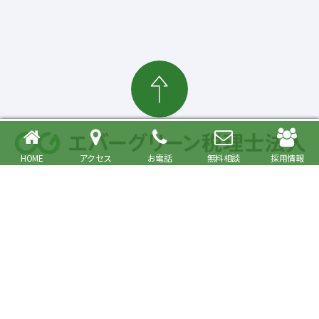
HOME
アクセス
お電話
無料相談
採用情報
確定申告・相続税対策、起業・経営支援まで
大森駅より徒歩6分 品川区・大田区で税理士をお探しの方へ
〒140-0013 東京都品川区南大井6丁目26番1号 大森ベルポートA館9階
JR京浜東北・根岸線快速「大森駅」北口より徒歩6分／京浜急行線「大森海
岸駅」より徒歩6分
プライバシーポリシー
事務所紹介
Copyright© Evergreen Tax Accountant Corporation All Rights Reserved.