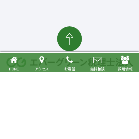
HOME
アクセス
お電話
無料相談
採用情報
確定申告・相続税対策、起業・経営支援まで
大森駅より徒歩6分 品川区・大田区で税理士をお探しの方へ
〒140-0013 東京都品川区南大井6丁目26番1号 大森ベルポートA館9階
JR京浜東北・根岸線快速「大森駅」北口より徒歩6分／京浜急行線「大森海
岸駅」より徒歩6分
プライバシーポリシー
事務所紹介
Copyright© Evergreen Tax Accountant Corporation All Rights Reserved.