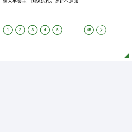
個人事業主〝国保逃れ〟是正へ通知
1
2
3
4
5
45