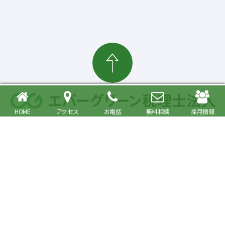
HOME
アクセス
お電話
無料相談
採用情報
確定申告・相続税対策、起業・経営支援まで
大森駅より徒歩6分 品川区・大田区で税理士をお探しの方へ
〒140-0013 東京都品川区南大井6丁目26番1号 大森ベルポートA館9階
JR京浜東北・根岸線快速「大森駅」北口より徒歩6分／京浜急行線「大森海
岸駅」より徒歩6分
プライバシーポリシー
事務所紹介
Copyright© Evergreen Tax Accountant Corporation All Rights Reserved.