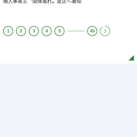
個人事業主〝国保逃れ〟是正へ通知
1
2
3
4
5
45