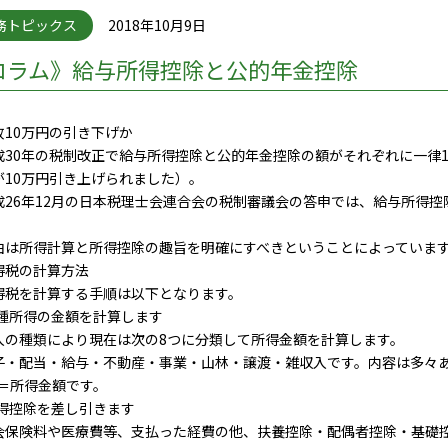
務トピックス
2018年10月9日
コラム》給与所得控除と公的年金控除
故10万円の引き下げか
30年の税制改正で給与所得控除と公的年金控除の額がそれぞれに一律1
が10万円引き上げられました）。
26年12月の日本税理士会連合会の税制審議会の答申では、給与所得控
。
は所得計算と所得控除の趣旨を明確にすべきということによっていま
得税の計算方法
税を計算する手順は以下となります。
)各種所得の金額を計算します
の種類により現在は次の8つに分類して所得金額を計算します。
・配当・給与・不動産・事業・山林・譲渡・雑収入です。内容は多々あ
)＝所得金額です。
所得控除を差し引きます
保険料や医療費等、支払った経費の他、扶養控除・配偶者控除・基礎控