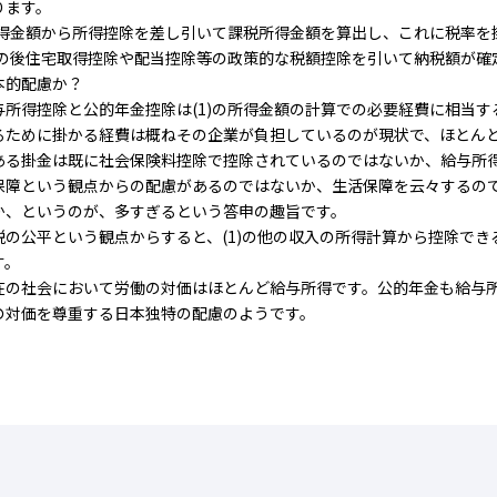
ります。
)所得金額から所得控除を差し引いて課税所得金額を算出し、これに税率
)その後住宅取得控除や配当控除等の政策的な税額控除を引いて納税額が確
本的配慮か？
所得控除と公的年金控除は(1)の所得金額の計算での必要経費に相当す
るために掛かる経費は概ねその企業が負担しているのが現状で、ほとん
ある掛金は既に社会保険料控除で控除されているのではないか、給与所
保障という観点からの配慮があるのではないか、生活保障を云々するので
か、というのが、多すぎるという答申の趣旨です。
の公平という観点からすると、(1)の他の収入の所得計算から控除でき
す。
の社会において労働の対価はほとんど給与所得です。公的年金も給与所
の対価を尊重する日本独特の配慮のようです。