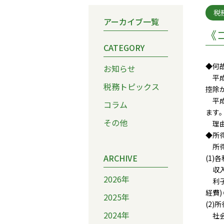
税
アーカイブ一覧
《
CATEGORY
◆何
お知らせ
平成
税務トピックス
控除
平成
コラム
ます
その他
理由
◆所
所得
ARCHIVE
(1
収入
2026年
利子
経費
2025年
(2)
2024年
社会