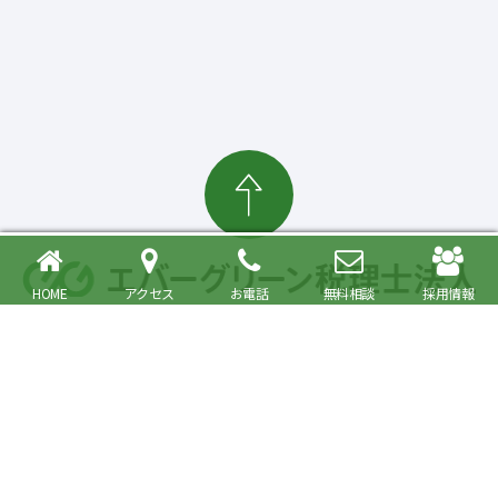
HOME
アクセス
お電話
無料相談
採用情報
確定申告・相続税対策、起業・経営支援まで
大森駅より徒歩6分 品川区・大田区で税理士をお探しの方へ
〒140-0013 東京都品川区南大井6丁目26番1号 大森ベルポートA館9階
JR京浜東北・根岸線快速「大森駅」北口より徒歩6分／京浜急行線「大森海
岸駅」より徒歩6分